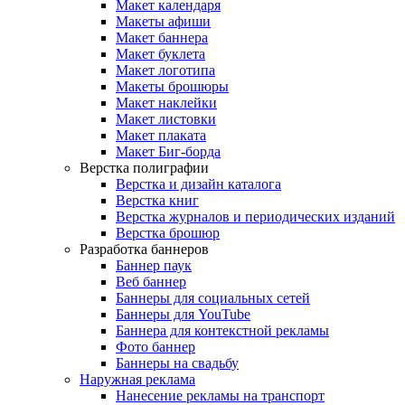
Макет календаря
Макеты афиши
Макет баннера
Макет буклета
Макет логотипа
Макеты брошюры
Макет наклейки
Макет листовки
Макет плаката
Макет Биг-борда
Верстка полиграфии
Верстка и дизайн каталога
Верстка книг
Верстка журналов и периодических изданий
Верстка брошюр
Разработка баннеров
Баннер паук
Веб баннер
Баннеры для социальных сетей
Баннеры для YouTube
Баннера для контекстной рекламы
Фото баннер
Баннеры на свадьбу
Наружная реклама
Нанесение рекламы на транспорт