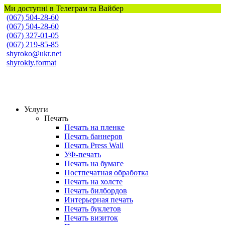
Ми доступні в Телеграм та Вайбер
(067) 504-28-60
(067) 504-28-60
(067) 327-01-05
(067) 219-85-85
shyroko@ukr.net
shyrokiy.format
Широкий Формат
Услуги
Печать
Печать на пленке
Печать баннеров
Печать Press Wall
УФ-печать
Печать на бумаге
Постпечатная обработка
Печать на холсте
Печать билбордов
Интерьерная печать
Печать буклетов
Печать визиток