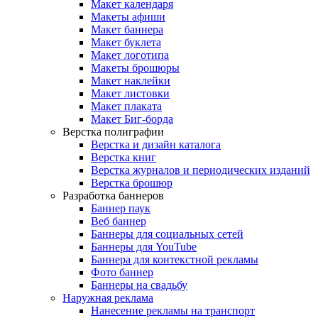
Макет календаря
Макеты афиши
Макет баннера
Макет буклета
Макет логотипа
Макеты брошюры
Макет наклейки
Макет листовки
Макет плаката
Макет Биг-борда
Верстка полиграфии
Верстка и дизайн каталога
Верстка книг
Верстка журналов и периодических изданий
Верстка брошюр
Разработка баннеров
Баннер паук
Веб баннер
Баннеры для социальных сетей
Баннеры для YouTube
Баннера для контекстной рекламы
Фото баннер
Баннеры на свадьбу
Наружная реклама
Нанесение рекламы на транспорт