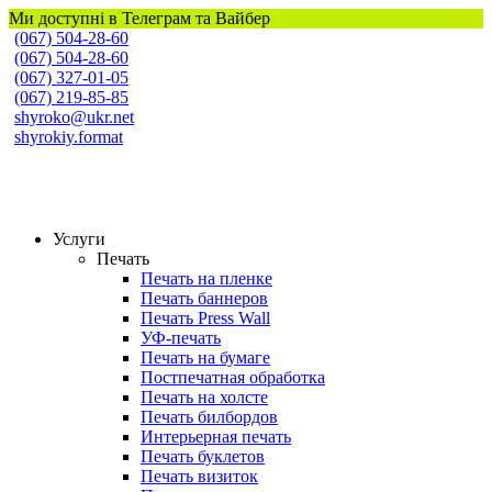
Ми доступні в Телеграм та Вайбер
(067) 504-28-60
(067) 504-28-60
(067) 327-01-05
(067) 219-85-85
shyroko@ukr.net
shyrokiy.format
Широкий Формат
Услуги
Печать
Печать на пленке
Печать баннеров
Печать Press Wall
УФ-печать
Печать на бумаге
Постпечатная обработка
Печать на холсте
Печать билбордов
Интерьерная печать
Печать буклетов
Печать визиток