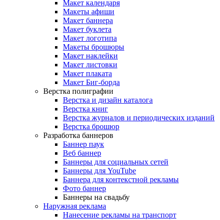
Макет календаря
Макеты афиши
Макет баннера
Макет буклета
Макет логотипа
Макеты брошюры
Макет наклейки
Макет листовки
Макет плаката
Макет Биг-борда
Верстка полиграфии
Верстка и дизайн каталога
Верстка книг
Верстка журналов и периодических изданий
Верстка брошюр
Разработка баннеров
Баннер паук
Веб баннер
Баннеры для социальных сетей
Баннеры для YouTube
Баннера для контекстной рекламы
Фото баннер
Баннеры на свадьбу
Наружная реклама
Нанесение рекламы на транспорт