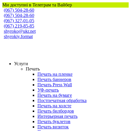
Ми доступні в Телеграм та Вайбер
(067) 504-28-60
(067) 504-28-60
(067) 327-01-05
(067) 219-85-85
shyroko@ukr.net
shyrokiy.format
Широкий Формат
Услуги
Печать
Печать на пленке
Печать баннеров
Печать Press Wall
УФ-печать
Печать на бумаге
Постпечатная обработка
Печать на холсте
Печать билбордов
Интерьерная печать
Печать буклетов
Печать визиток