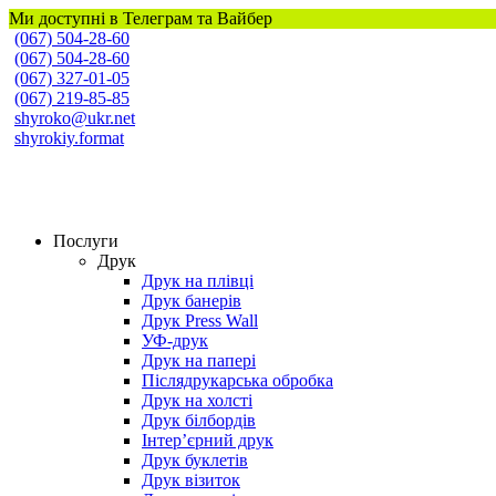
Ми доступні в Телеграм та Вайбер
(067) 504-28-60
(067) 504-28-60
(067) 327-01-05
(067) 219-85-85
shyroko@ukr.net
shyrokiy.format
Широкий Формат
Послуги
Друк
Друк на плівці
Друк банерів
Друк Press Wall
УФ-друк
Друк на папері
Післядрукарська обробка
Друк на холсті
Друк білбордів
Інтер’єрний друк
Друк буклетів
Друк візиток