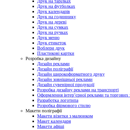
Друк на тарілках
Друк на футболках
Друк календарів
Друк на годиннику
Друк на дереві
Друк на сумках
Друк на ручках
Друк меню
Друк етикеток
Воблери друк
Пластикові картки
Розробка дизайну
Дизайн реклами
Дизайн поліграфії
Дизайн широкоформатного друку
Дизайн зовнішньої реклами
Дизайн сувенірної продукції
Розробка дизайну реклами на транспорті
Оформлення інтер’єрної реклами та торгових 
Разработка логотипа
Розробка фірмового стилю
Макети поліграфії
Макети візитки з малюнком
Макет календаря
Макети афіші