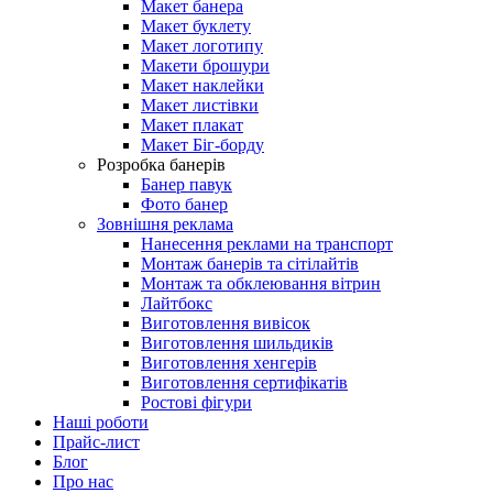
Макет банера
Макет буклету
Макет логотипу
Макети брошури
Макет наклейки
Макет листівки
Макет плакат
Макет Біг-борду
Розробка банерів
Банер павук
Фото банер
Зовнішня реклама
Нанесення реклами на транспорт
Монтаж банерів та сітілайтів
Монтаж та обклеювання вітрин
Лайтбокс
Виготовлення вивісок
Виготовлення шильдиків
Виготовлення хенгерів
Виготовлення сертифікатів
Ростові фігури
Наші роботи
Прайс-лист
Блог
Про нас