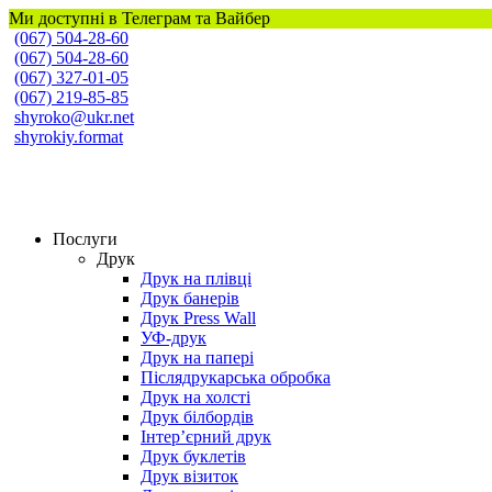
Ми доступні в Телеграм та Вайбер
(067) 504-28-60
(067) 504-28-60
(067) 327-01-05
(067) 219-85-85
shyroko@ukr.net
shyrokiy.format
Широкий Формат
Послуги
Друк
Друк на плівці
Друк банерів
Друк Press Wall
УФ-друк
Друк на папері
Післядрукарська обробка
Друк на холсті
Друк білбордів
Інтер’єрний друк
Друк буклетів
Друк візиток