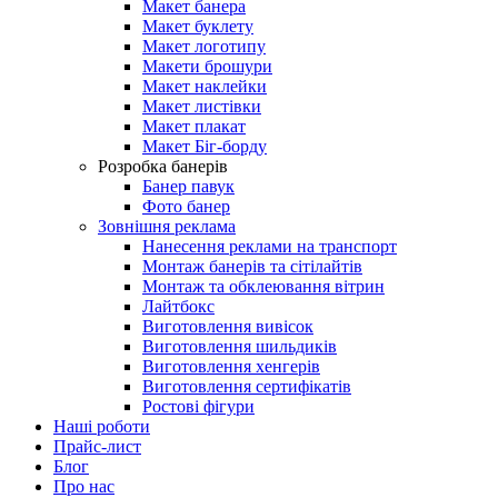
Макет банера
Макет буклету
Макет логотипу
Макети брошури
Макет наклейки
Макет листівки
Макет плакат
Макет Біг-борду
Розробка банерів
Банер павук
Фото банер
Зовнішня реклама
Нанесення реклами на транспорт
Монтаж банерів та сітілайтів
Монтаж та обклеювання вітрин
Лайтбокс
Виготовлення вивісок
Виготовлення шильдиків
Виготовлення хенгерів
Виготовлення сертифікатів
Ростові фігури
Наші роботи
Прайс-лист
Блог
Про нас