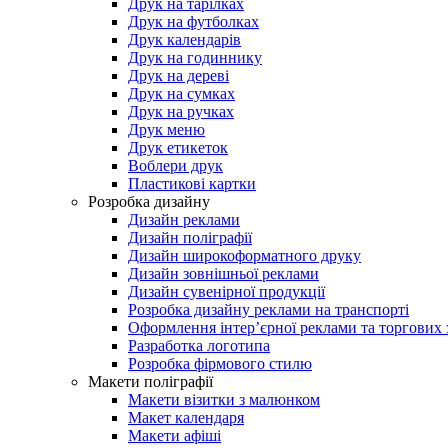
Друк на тарілках
Друк на футболках
Друк календарів
Друк на годиннику
Друк на дереві
Друк на сумках
Друк на ручках
Друк меню
Друк етикеток
Воблери друк
Пластикові картки
Розробка дизайну
Дизайн реклами
Дизайн поліграфії
Дизайн широкоформатного друку
Дизайн зовнішньої реклами
Дизайн сувенірної продукції
Розробка дизайну реклами на транспорті
Оформлення інтер’єрної реклами та торгових 
Разработка логотипа
Розробка фірмового стилю
Макети поліграфії
Макети візитки з малюнком
Макет календаря
Макети афіші