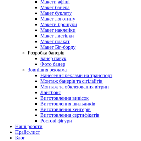
Макети афіші
Макет банера
Макет буклету
Макет логотипу
Макети брошури
Макет наклейки
Макет листівки
Макет плакат
Макет Біг-борду
Розробка банерів
Банер павук
Фото банер
Зовнішня реклама
Нанесення реклами на транспорт
Монтаж банерів та сітілайтів
Монтаж та обклеювання вітрин
Лайтбокс
Виготовлення вивісок
Виготовлення шильдиків
Виготовлення хенгерів
Виготовлення сертифікатів
Ростові фігури
Наші роботи
Прайс-лист
Блог