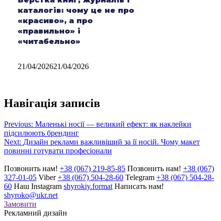
каталогів: чому це не про
«красиво», а про
«правильно» і
«читабельно»
21/04/2026
21/04/2026
Навігація записів
Previous:
Маленькі носії — великий ефект: як наклейки
підсилюють брендинг
Next:
Дизайн реклами важливіший за її носій. Чому макет
повинні готувати професіонали
Позвонить нам!
+38 (067) 219-85-85
Позвонить нам!
+38 (067)
327-01-05
Viber
+38 (067) 504-28-60
Telegram
+38 (067) 504-28-
60
Наш Instagram
shyrokiy.format
Написать нам!
shyroko@ukr.net
Замовити
Рекламний дизайн