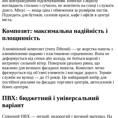
або контражурним підсвічуванням. Вивіски з акрилу
виглядають стильно і сучасно, не жовтіють на сонці і служать
довго. Мінус — вища ціна і обмеження за розміром листів.
Підходить для бутиків, салонів краси, кафе і офісів в центрі
міста.
Композит: максимальна надійність і
площинність
Алюмінієвий композит (типу Dibond) — це жорстка панель з
алюмінієвими шарами і пластиковою серцевиною. Вона не
деформується від спеки або холоду, не боїться корозії і
витримує сильний вітер. Поверхня ідеально рівна, що
важливо для великих фасадних вивісок. Композит легко
фрезерується під об’ємні елементи і виглядає дорого. Термін
служби на вулиці — до 15 років. Це найкращий вибір для
постійної реклами на фасадах торгових центрів, автосалонів і
бізнес-центрів.
ПВХ: бюджетний і універсальний
варіант
Спінений ПВХ — легкий, недорогий і зручний матеріал. На