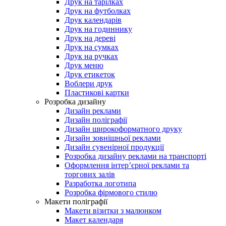
Друк на тарілках
Друк на футболках
Друк календарів
Друк на годиннику
Друк на дереві
Друк на сумках
Друк на ручках
Друк меню
Друк етикеток
Воблери друк
Пластикові картки
Розробка дизайну
Дизайн реклами
Дизайн поліграфії
Дизайн широкоформатного друку
Дизайн зовнішньої реклами
Дизайн сувенірної продукції
Розробка дизайну реклами на транспорті
Оформлення інтер’єрної реклами та
торгових залів
Разработка логотипа
Розробка фірмового стилю
Макети поліграфії
Макети візитки з малюнком
Макет календаря