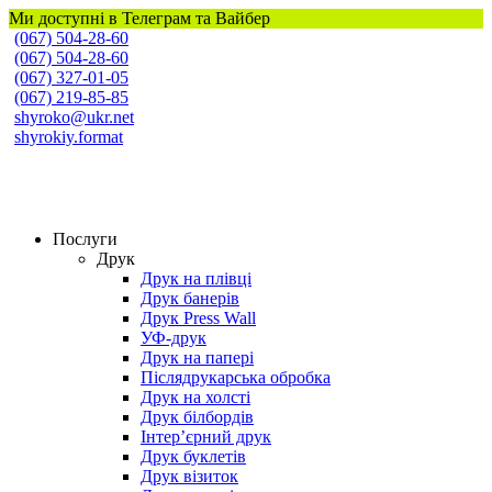
Ми доступні в Телеграм та Вайбер
(067) 504-28-60
(067) 504-28-60
(067) 327-01-05
(067) 219-85-85
shyroko@ukr.net
shyrokiy.format
Широкий Формат
Послуги
Друк
Друк на плівці
Друк банерів
Друк Press Wall
УФ-друк
Друк на папері
Післядрукарська обробка
Друк на холсті
Друк білбордів
Інтер’єрний друк
Друк буклетів
Друк візиток