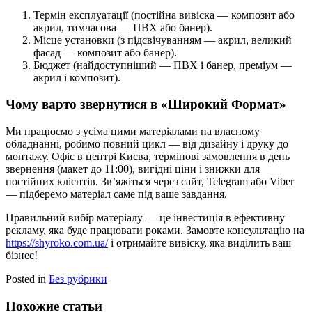
Термін експлуатації (постійна вивіска — композит або
акрил, тимчасова — ПВХ або банер).
Місце установки (з підсвічуванням — акрил, великий
фасад — композит або банер).
Бюджет (найдоступніший — ПВХ і банер, преміум —
акрил і композит).
Чому варто звернутися в «Широкий Формат»
Ми працюємо з усіма цими матеріалами на власному
обладнанні, робимо повний цикл — від дизайну і друку до
монтажу. Офіс в центрі Києва, термінові замовлення в день
звернення (макет до 11:00), вигідні ціни і знижки для
постійних клієнтів. Зв’яжіться через сайт, Telegram або Viber
— підберемо матеріал саме під ваше завдання.
Правильний вибір матеріалу — це інвестиція в ефективну
рекламу, яка буде працювати роками. Замовте консультацію на
https://shyroko.com.ua/
і отримайте вивіску, яка виділить ваш
бізнес!
Posted in
Без рубрики
Похожие статьи