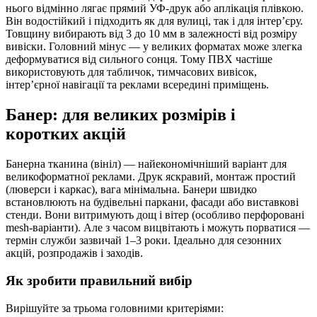
нього відмінно лягає прямий УФ-друк або аплікація плівкою.
Він водостійкий і підходить як для вулиці, так і для інтер’єру.
Товщину вибирають від 3 до 10 мм в залежності від розміру
вивіски. Головний мінус — у великих форматах може злегка
деформуватися від сильного сонця. Тому ПВХ частіше
використовують для табличок, тимчасових вивісок,
інтер’єрної навігації та реклами всередині приміщень.
Банер: для великих розмірів і
коротких акцій
Банерна тканина (вініл) — найекономічніший варіант для
великоформатної реклами. Друк яскравий, монтаж простий
(люверси і каркас), вага мінімальна. Банери швидко
встановлюють на будівельні паркани, фасади або виставкові
стенди. Вони витримують дощ і вітер (особливо перфоровані
mesh-варіанти). Але з часом вицвітають і можуть порватися —
термін служби зазвичай 1–3 роки. Ідеально для сезонних
акцій, розпродажів і заходів.
Як зробити правильний вибір
Вирішуйте за трьома головними критеріями: