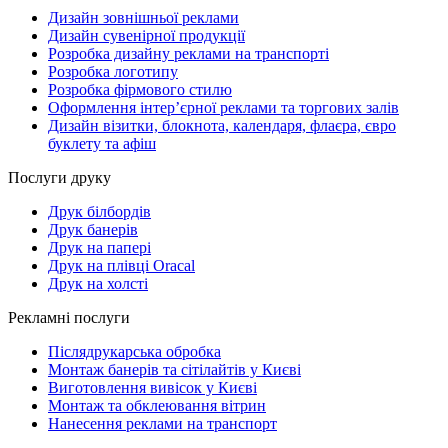
Дизайн зовнішньої реклами
Дизайн сувенірної продукції
Розробка дизайну реклами на транспорті
Розробка логотипу
Розробка фірмового стилю
Оформлення інтер’єрної реклами та торгових залів
Дизайн візитки, блокнота, календаря, флаєра, євро
буклету та афіш
Послуги друку
Друк білбордів
Друк банерів
Друк на папері
Друк на плівці Oracal
Друк на холсті
Рекламні послуги
Післядрукарська обробка
Монтаж банерів та сітілайтів у Києві
Виготовлення вивісок у Києві
Монтаж та обклеювання вітрин
Нанесення реклами на транспорт